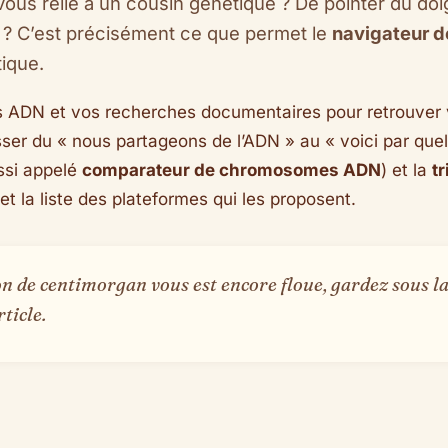
vous relie à un cousin génétique ? De pointer du do
é ? C’est précisément ce que permet le
navigateur 
tique.
ADN et vos recherches documentaires pour retrouver vo
sser du « nous partageons de l’ADN » au « voici par quel
ssi appelé
comparateur de chromosomes ADN
) et la
t
t la liste des plateformes qui les proposent.
tion de centimorgan vous est encore floue, gardez sous 
rticle.