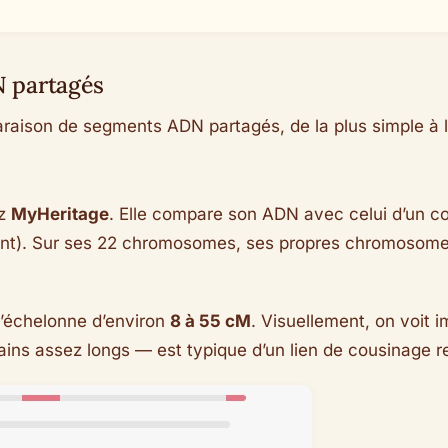
N partagés
araison de segments ADN partagés, de la plus simple à la
ez
MyHeritage
. Elle compare son ADN avec celui d’un c
arent). Sur ses 22 chromosomes, ses propres chromosom
e s’échelonne d’environ
8 à 55 cM
. Visuellement, on voi
ns assez longs — est typique d’un lien de cousinage rel