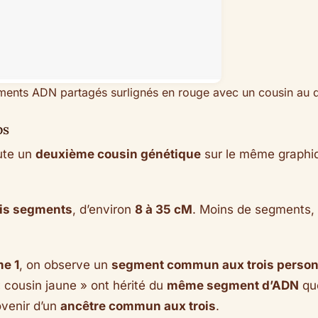
ents ADN partagés surlignés en rouge avec un cousin au 
ps
oute un
deuxième cousin génétique
sur le même graphi
ois segments
, d’environ
8 à 35 cM
. Moins de segments, 
e 1
, on observe un
segment commun aux trois perso
« cousin jaune » ont hérité du
même segment d’ADN
que
ovenir d’un
ancêtre commun aux trois
.