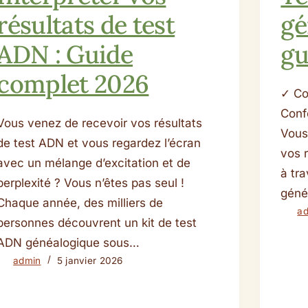
résultats de test
gé
ADN : Guide
gu
complet 2026
✓ Co
Conf
Vous venez de recevoir vos résultats
Vous
de test ADN et vous regardez l’écran
vos 
avec un mélange d’excitation et de
à tr
perplexité ? Vous n’êtes pas seul !
géné
Chaque année, des milliers de
a
personnes découvrent un kit de test
ADN généalogique sous…
admin
5 janvier 2026