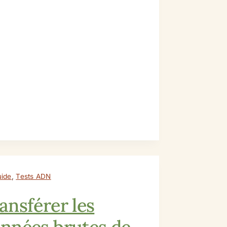
ide
,
Tests ADN
ansférer les
nnées brutes de