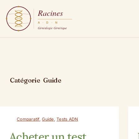
Passer
au
contenu
Catégorie
Guide
Comparatif
,
Guide
,
Tests ADN
Acheter un test