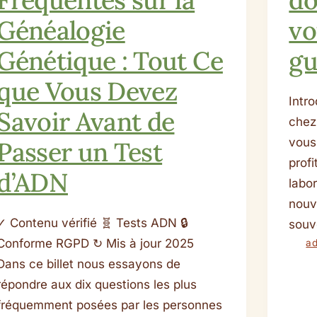
Généalogie
vo
Génétique : Tout Ce
gu
que Vous Devez
Intr
Savoir Avant de
chez
vous
Passer un Test
prof
d’ADN
labo
nouve
✓ Contenu vérifié 🧬 Tests ADN 🔒
souve
Conforme RGPD ↻ Mis à jour 2025
a
Dans ce billet nous essayons de
répondre aux dix questions les plus
fréquemment posées par les personnes